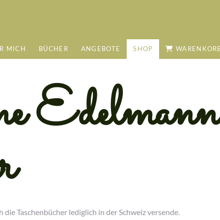
R MICH
BÜCHER
ANGEBOTE
SHOP
WARENKOR
e Edelmann
r
ch die Taschenbücher lediglich in der Schweiz versende.