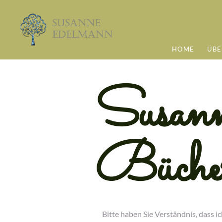
HOME
ÜBE
Susann
Büche
Bitte haben Sie Verständnis, dass i