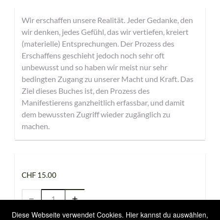
Wir erschaffen unsere Realität. Jeder Gedanke, den
wir denken, jedes Gefühl, das wir vertiefen, kreiert
(materielle) Entsprechungen. Der Prozess des
Erschaffens geschieht jedoch noch sehr oft
unbewusst und so haben wir meist nur sehr
bedingten Zugang zu unserer Macht und Kraft. Das
Ziel dieses Buches ist, den Prozess des
Manifestierens ganzheitlich erfassbar, und damit
dem bewussten Zugriff wieder zugänglich zu
machen.
CHF 15.00
Diese Webseite verwendet Cookies. Hier kannst du auswählen,